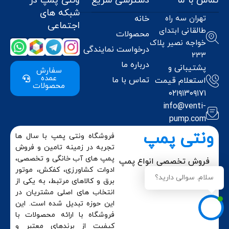
تماس با ما
دسترسی سریع
ونتی پمپ در
شبکه های
تهران سه راه
خانه
اجتماعی
طالقانی ابتدای
محصولات
خواجه نصیر پلاک
درخواست نمایندگی
233
درباره ما
پشتیبانی و
سفارش
عمده
تماس با ما
استعلام قیمت
محصولات
۰۲۱۹۱۳۰۹۱۷۱
info@venti-
pump.com
ونتی پمپ
فروشگاه ونتی پمپ با سال ها
تجربه در زمینه تامین و فروش
پمپ های آب خانگی و تخصصی،
فروش تخصصی انواع پمپ
در ایران
ادوات کشاورزی، کفکش، موتور
سلام. سوالی دارید؟
برق و کالاهای مرتبط، به یکی از
انتخاب های اصلی مشتریان در
این حوزه تبدیل شده است. این
فروشگاه با ارائه محصولات با
کیفیت از برندهای معتبر و