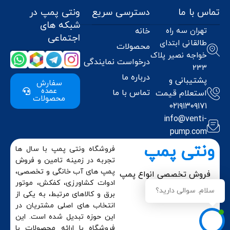
تماس با ما
دسترسی سریع
ونتی پمپ در
شبکه های
تهران سه راه
خانه
اجتماعی
طالقانی ابتدای
محصولات
خواجه نصیر پلاک
درخواست نمایندگی
233
درباره ما
پشتیبانی و
سفارش
عمده
تماس با ما
استعلام قیمت
محصولات
۰۲۱۹۱۳۰۹۱۷۱
info@venti-
pump.com
ونتی پمپ
فروشگاه ونتی پمپ با سال ها
تجربه در زمینه تامین و فروش
پمپ های آب خانگی و تخصصی،
فروش تخصصی انواع پمپ
در ایران
ادوات کشاورزی، کفکش، موتور
سلام. سوالی دارید؟
برق و کالاهای مرتبط، به یکی از
انتخاب های اصلی مشتریان در
این حوزه تبدیل شده است. این
فروشگاه با ارائه محصولات با