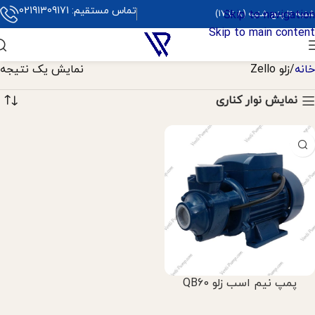
تماس مستقیم: 02191309171
Skip to navigation
شنبه تا پنج شنبه (8 تا 17)
Skip to main content
خانه
زلو Zello
نمایش یک نتیجه
نمایش نوار کناری
پمپ نیم اسب زلو QB60